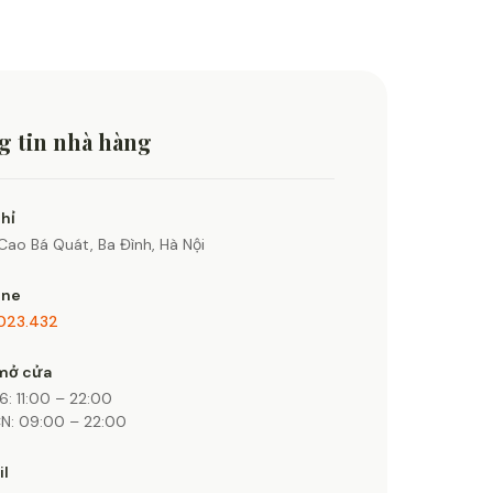
 tin nhà hàng
chỉ
Cao Bá Quát, Ba Đình, Hà Nội
ine
.023.432
mở cửa
6: 11:00 – 22:00
N: 09:00 – 22:00
il