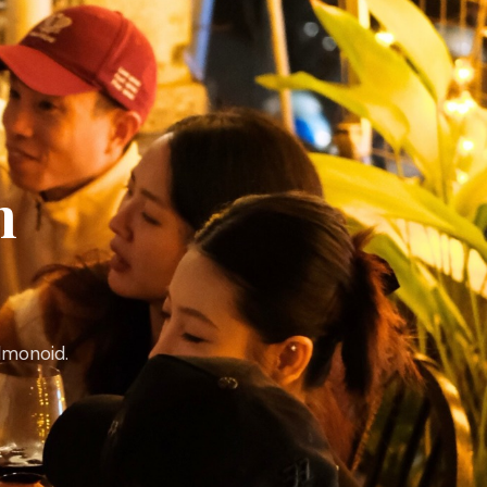
h
lmonoid.