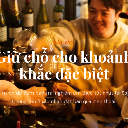
ĐẶT BÀN
Giữ chỗ cho khoản
khắc đặc biệt
 trước để đảm bảo trải nghiệm ẩm thực tốt nhất tại Sa
Chúng tôi sẽ xác nhận đặt bàn qua điện thoại.