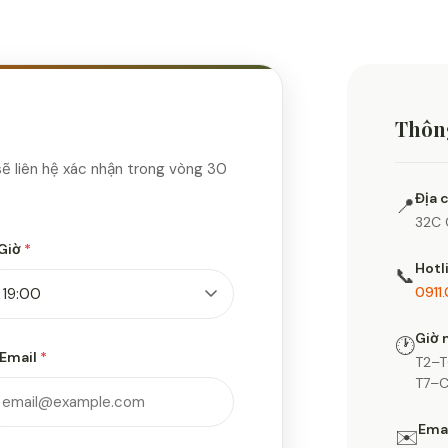
Thông
sẽ liên hệ xác nhận trong vòng 30
Địa 
📍
32C 
Giờ
*
Hotl
📞
0911
Giờ 
🕐
Email
*
T2–T
T7–C
Ema
✉️