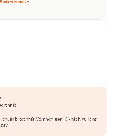
@salmonoid.vn
ỏ
c ít nhất
 chuẩn bị tốt nhất. Với nhóm trên 10 khách, vui lòng
ngày.