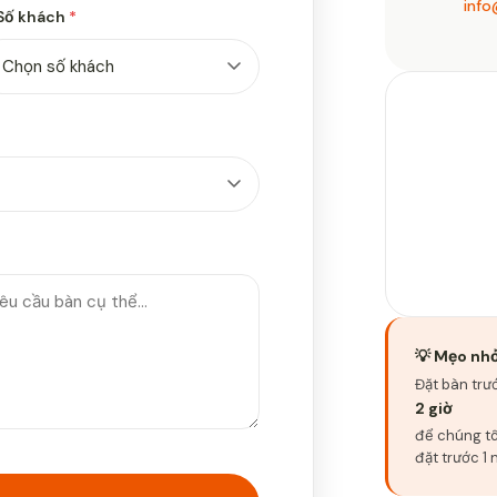
info
Số khách
*
💡 Mẹo nh
Đặt bàn trướ
2 giờ
để chúng tôi
đặt trước 1 