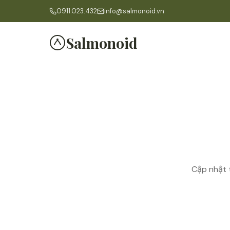
0911.023.432
info@salmonoid.vn
Salmonoid
Cập nhật 