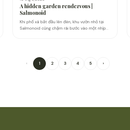
A hidden garden rendezvous |
Salmonoid
Khi phố xá bắt đầu lên đèn, khu vườn nhỏ tại
Salmonoid cũng chậm rãi bước vào một nhịp
điệu khác, tĩnh lặng, dịu dàng và có phần riêng
tư hơn. Giữa...
‹
1
2
3
4
5
›