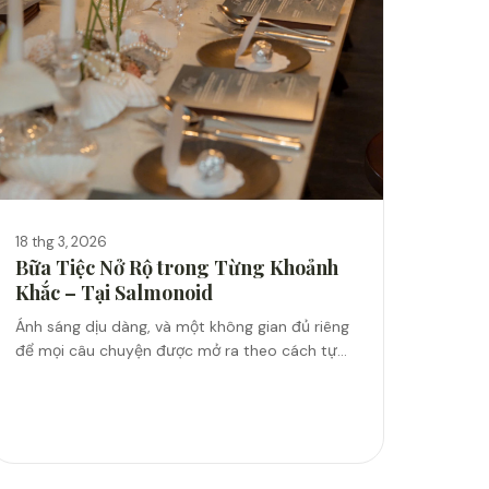
18 thg 3, 2026
Bữa Tiệc Nở Rộ trong Từng Khoảnh
Khắc – Tại Salmonoid
Ánh sáng dịu dàng, và một không gian đủ riêng
để mọi câu chuyện được mở ra theo cách tự
nhiên nhất. Ở Salmonoid, mỗi bàn tiệc là một
khoảng không...