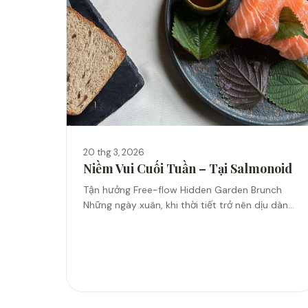
20 thg 3, 2026
Niềm Vui Cuối Tuần – Tại Salmonoid
Tận hưởng Free-flow Hidden Garden Brunch
Những ngày xuân, khi thời tiết trở nên dịu dàng
và trong trẻo hơn, cũng là lúc người ta dễ muốn
hẹn nhau...