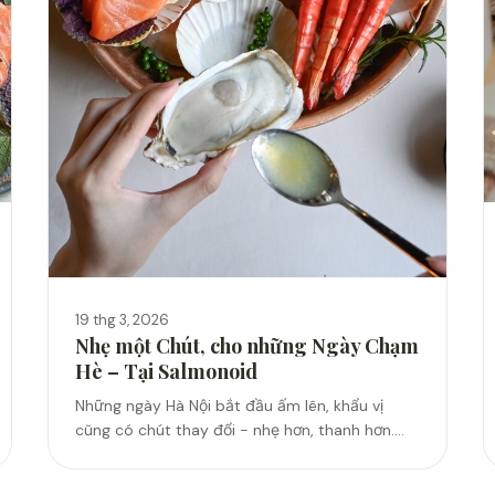
19 thg 3, 2026
Nhẹ một Chút, cho những Ngày Chạm
Hè – Tại Salmonoid
Những ngày Hà Nội bắt đầu ấm lên, khẩu vị
cũng có chút thay đổi - nhẹ hơn, thanh hơn.
Trong một buổi trưa ngồi cạnh ô cửa, ánh sáng
vừa đủ, một khay...