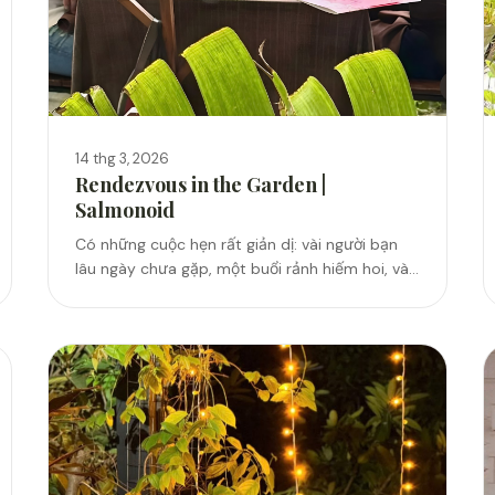
14 thg 3, 2026
Rendezvous in the Garden |
Salmonoid
Có những cuộc hẹn rất giản dị: vài người bạn
lâu ngày chưa gặp, một buổi rảnh hiếm hoi, và
một lời nhắn “mình ngồi với nhau một chút nhé”.
Bàn tiệc...