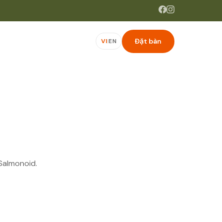
Đặt bàn
VI
|
EN
Salmonoid.