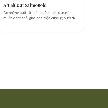
A Table at Salmonoid
Có những buổi tối mà người ta chỉ đơn giản
muốn dành thời gian cho một cuộc gặp gỡ thật
dễ chịu. Không cần một dịp đặc biệt để ăn
mừng, bởi đôi khi,...