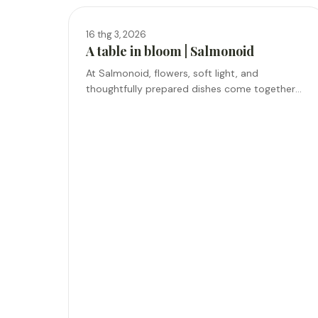
16 thg 3, 2026
A table in bloom | Salmonoid
At Salmonoid, flowers, soft light, and
thoughtfully prepared dishes come together
to set the table for your celebration!