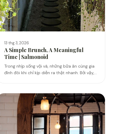
13 thg 3, 2026
A Simple Brunch, A Meaningful
Time | Salmonoid
Trong nhịp sống vội vã, những bữa ăn cùng gia
đình đôi khi chỉ kịp diễn ra thật nhanh. Bởi vậy,
cuối tuần luôn là dịp đáng quý để mọi người
tạm gác...