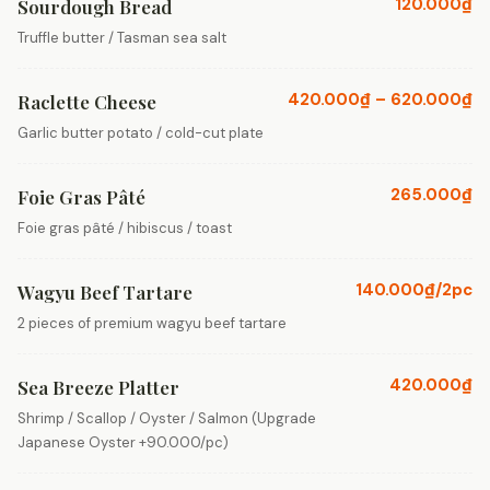
120.000₫
Sourdough Bread
Truffle butter / Tasman sea salt
420.000₫ – 620.000₫
Raclette Cheese
Garlic butter potato / cold-cut plate
265.000₫
Foie Gras Pâté
Foie gras pâté / hibiscus / toast
140.000₫/2pc
Wagyu Beef Tartare
2 pieces of premium wagyu beef tartare
420.000₫
Sea Breeze Platter
Shrimp / Scallop / Oyster / Salmon (Upgrade
Japanese Oyster +90.000/pc)