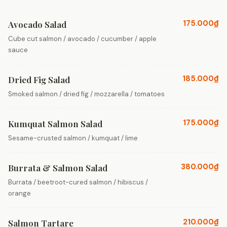
175.000₫
Avocado Salad
Cube cut salmon / avocado / cucumber / apple
sauce
185.000₫
Dried Fig Salad
Smoked salmon / dried fig / mozzarella / tomatoes
175.000₫
Kumquat Salmon Salad
Sesame-crusted salmon / kumquat / lime
380.000₫
Burrata & Salmon Salad
Burrata / beetroot-cured salmon / hibiscus /
orange
210.000₫
Salmon Tartare