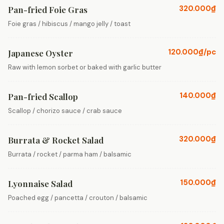
320.000₫
Pan-fried Foie Gras
Foie gras / hibiscus / mango jelly / toast
120.000₫/pc
Japanese Oyster
Raw with lemon sorbet or baked with garlic butter
140.000₫
Pan-fried Scallop
Scallop / chorizo sauce / crab sauce
320.000₫
Burrata & Rocket Salad
Burrata / rocket / parma ham / balsamic
150.000₫
Lyonnaise Salad
Poached egg / pancetta / crouton / balsamic