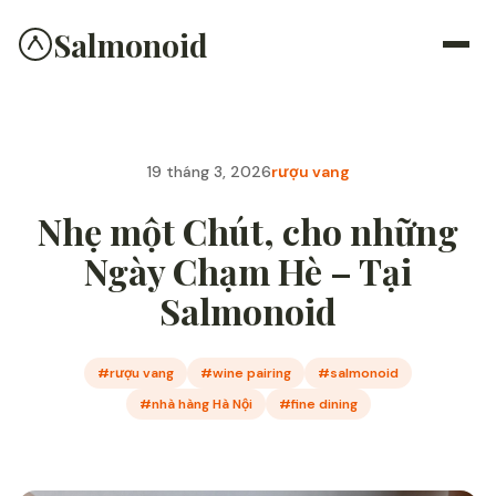
Salmonoid
19 tháng 3, 2026
rượu vang
Nhẹ một Chút, cho những
Ngày Chạm Hè – Tại
Salmonoid
#rượu vang
#wine pairing
#salmonoid
#nhà hàng Hà Nội
#fine dining