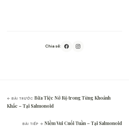
Chia sẻ:
Bữa Tiệc Nở Rộ trong Từng Khoảnh
← BÀI TRƯỚC
Khắc – Tại Salmonoid
Niềm Vui Cuối Tuần – Tại Salmonoid
BÀI TIẾP →