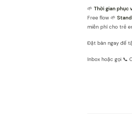
🌱
Thời gian phục v
Free flow 🌱
Stand
miễn phí cho trẻ e
Đặt bàn ngay để tậ
Inbox hoặc gọi 📞 