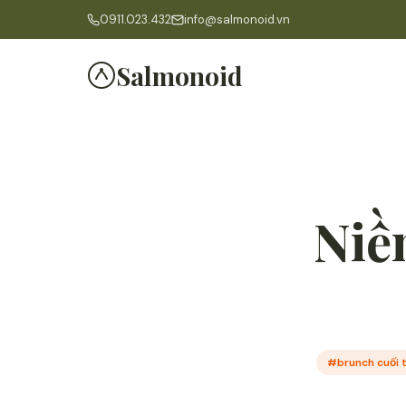
0911.023.432
info@salmonoid.vn
Salmonoid
Niề
#brunch cuối 