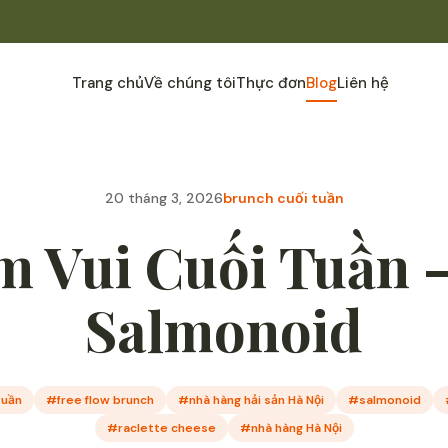
Trang chủ
Về chúng tôi
Thực đơn
Blog
Liên hệ
20 tháng 3, 2026
brunch cuối tuần
m Vui Cuối Tuần –
Salmonoid
tuần
#free flow brunch
#nhà hàng hải sản Hà Nội
#salmonoid
#raclette cheese
#nhà hàng Hà Nội