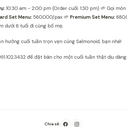
ụ:
10:30 am - 2:00 pm (Order cuối: 1:30 pm) 🌱 Gọi món 
ard Set Menu:
560.000/pax 🌱
Premium Set Menu:
680.
m dưới 6 tuổi đi cùng bố mẹ.
n hưởng cuối tuần trọn vẹn cùng Salmonoid, bạn nhé!
091.102.3432 để đặt bàn cho một cuối tuần thật dịu dàng
Chia sẻ: