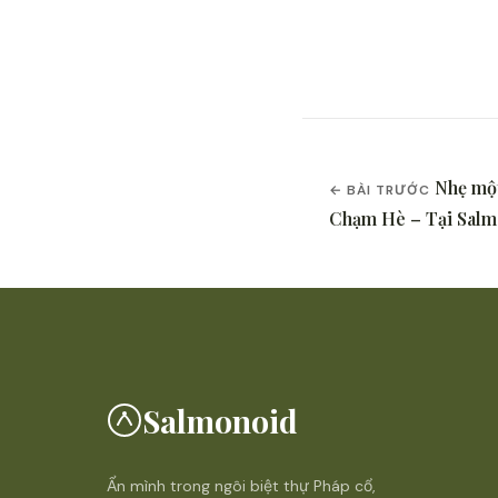
Nhẹ mộ
← BÀI TRƯỚC
Chạm Hè – Tại Sal
Salmonoid
Ẩn mình trong ngôi biệt thự Pháp cổ,