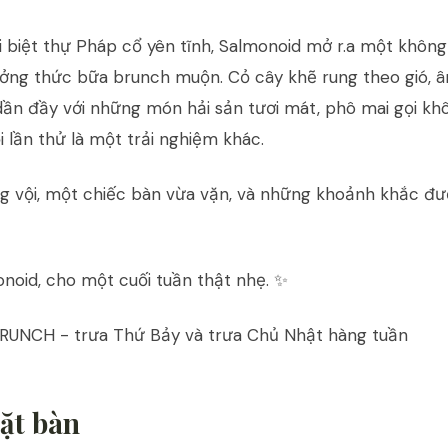
 biệt thự Pháp cổ yên tĩnh, Salmonoid mở r.a một không
ưởng thức bữa brunch muộn. Cỏ cây khẽ rung theo gió, 
dần đầy với những món hải sản tươi mát, phô mai gọi khô
 lần thử là một trải nghiệm khác.
g vội, một chiếc bàn vừa vặn, và những khoảnh khắc đượ
noid, cho một cuối tuần thật nhẹ. ✨
UNCH - trưa Thứ Bảy và trưa Chủ Nhật hàng tuần
ặt bàn