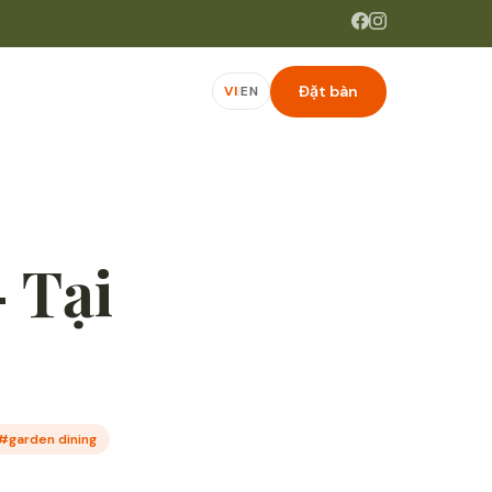
Đặt bàn
VI
|
EN
 Tại
#garden dining